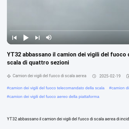
YT32 abbassano il camion dei vigili del fuoco 
scala di quattro sezioni
Camion dei vigili del fuoco di scala aerea
2025-02-19
#
camion dei vigili del fuoco telecomandato della scala
#
camion di
#
camion dei vigili del fuoco aereo della piattaforma
YT32 abbassano il camion dei vigili del fuoco di scala aerea di inc
principali: Espanda più velocemente: Rispetto ad altri camion di ....