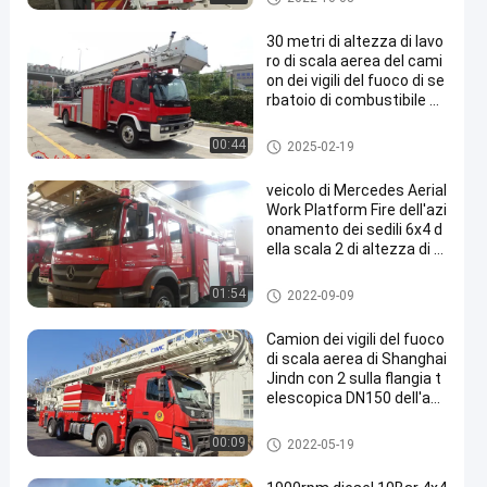
cala aerea
30 metri di altezza di lavo
ro di scala aerea del cami
on dei vigili del fuoco di se
rbatoio di combustibile di
ISUZU Chassis With 200L
Camion dei vigili del fuoco di s
00:44
2025-02-19
cala aerea
veicolo di Mercedes Aerial
Work Platform Fire dell'azi
onamento dei sedili 6x4 d
ella scala 2 di altezza di 3
2m
Camion dei vigili del fuoco di s
01:54
2022-09-09
cala aerea
Camion dei vigili del fuoco
di scala aerea di Shanghai
Jindn con 2 sulla flangia t
elescopica DN150 dell'ast
a
Camion dei vigili del fuoco di s
00:09
2022-05-19
cala aerea