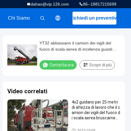
dahao@vip.126.com
86--18817215699
Chi Siamo
Richiedi un preventivo
描述
YT32 abbassano il camion dei vigili del
fuoco di scala aerea di incidenza guasti
32m con una scala di quattro sezioni
Contatta ora
Scopri di più
Video correlati
4x2 guidano per 25 metri
di altezza di lavoro che il c
amion dei vigili del fuoco d
i scala aerea bruscament
e regola il tempo
Camion dei vigili del fuoco di s
02:17
2022-10-08